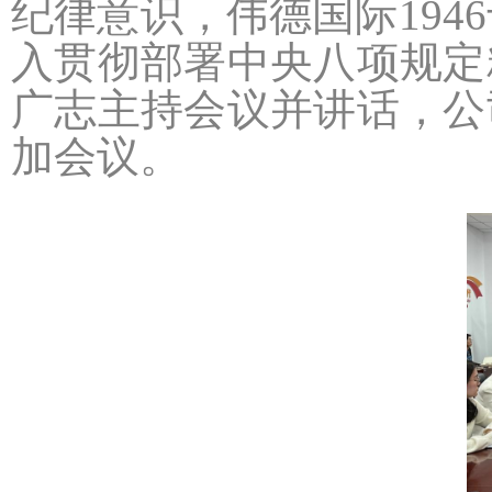
纪律意识，伟德国际194
入贯彻部署中央八项规定
广志主持会议并讲话，公
加会议。