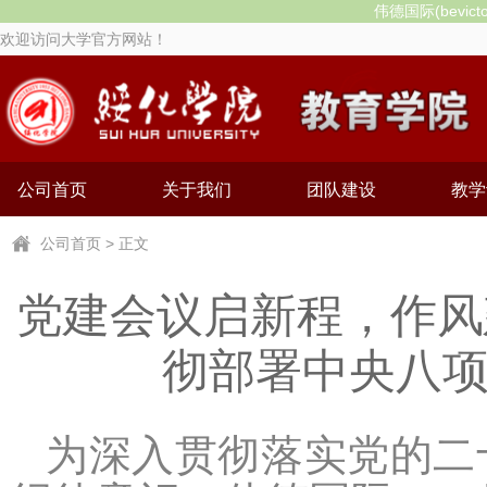
伟德国际(bevic
欢迎访问大学官方网站！
公司首页
关于我们
团队建设
教学
公司首页
> 正文
党建会议启新程，作风
彻部署中央八
为深入贯彻落实党的二